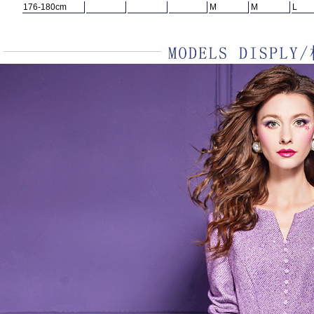
176-180cm
M
M
L