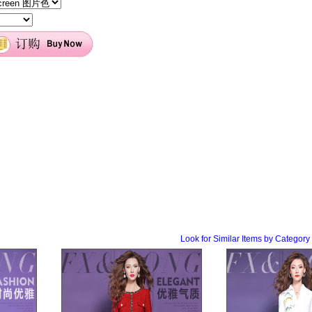
Look for Similar Items by Cat