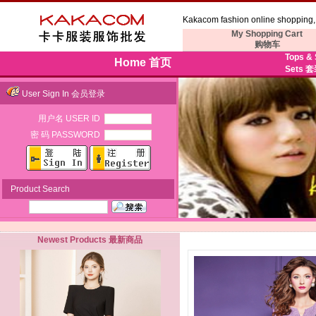
Kakacom fashion online shopping, 
My Shopping Cart
购物车
Tops &
Home 首页
Sets 
User Sign In 会员登录
用户名 USER ID
密 码 PASSWORD
Product Search
Newest Products 最新商品