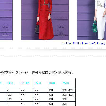
Look for Similar Items by Cat
好的衣服可选小一码，也可根据自身实际情况选择
。
g
60kg
62.5kg
65kg
70kg
75kg
XL
XXL
XXL
3XL
3XL/4XL
L/XL
XXL
XXL
3XL
3XL/4XL
L/XL
XL
XXL
3XL
3XL
L
XL
XXL
3XL
3XL