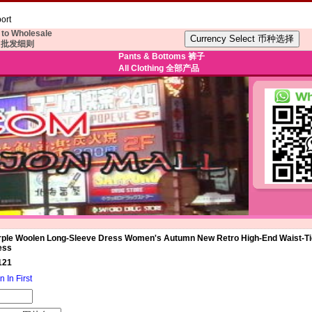
ort
to Wholesale
批发细则
Pants & Bottoms 裤子
All Clothing 全部产品
rple Woolen Long-Sleeve Dress Women's Autumn New Retro High-End Waist-Tie
ss‌
121
n In First