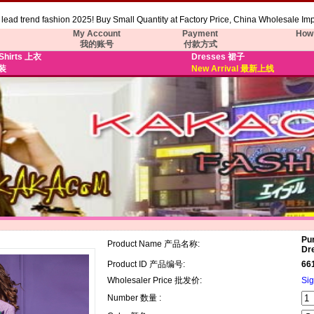
lead trend fashion 2025! Buy Small Quantity at Factory Price, China Wholesale Imp
My Account
Payment
How 
我的账号
付款方式
 Shirts 上衣
Dresses 裙子
套装
New Arrival 最新上线
Pu
Product Name 产品名称:
Dre
Product ID 产品编号:
66
Wholesaler Price 批发价:
Sig
Number 数量 :