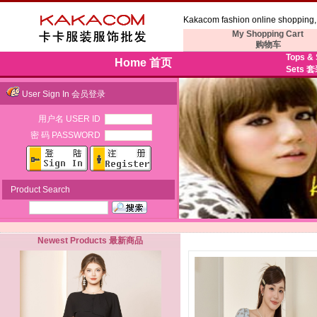
Kakacom fashion online shopping, 
My Shopping Cart
购物车
Tops &
Home 首页
Sets 
User Sign In 会员登录
用户名 USER ID
密 码 PASSWORD
Product Search
Newest Products 最新商品